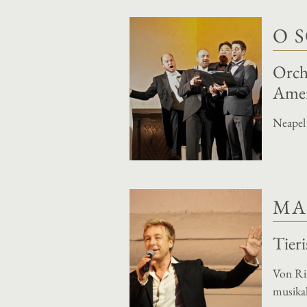
O 
Orche
Ame
Neapel
MA
Tier
Von Ri
musikal