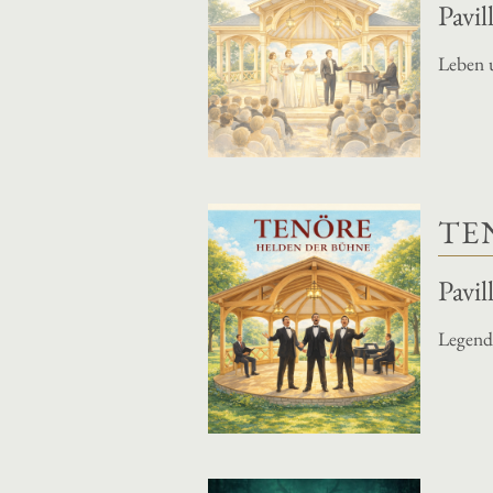
Pavi
Leben 
TE
Pavi
Legend