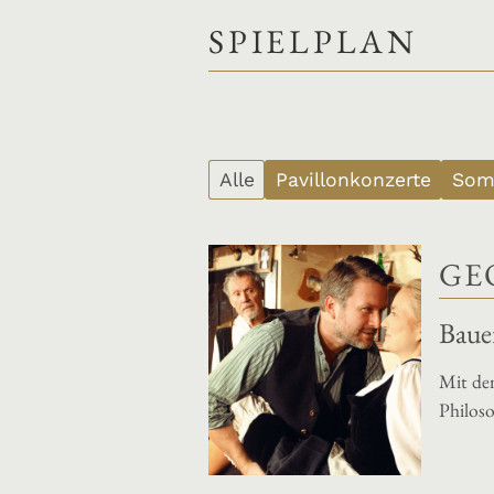
SPIELPLAN
Alle
Pavillonkonzerte
Som
GE
Baue
Mit de
Philoso