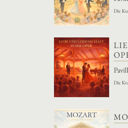
Die Ku
LI
OP
Pavi
Die Kra
MO