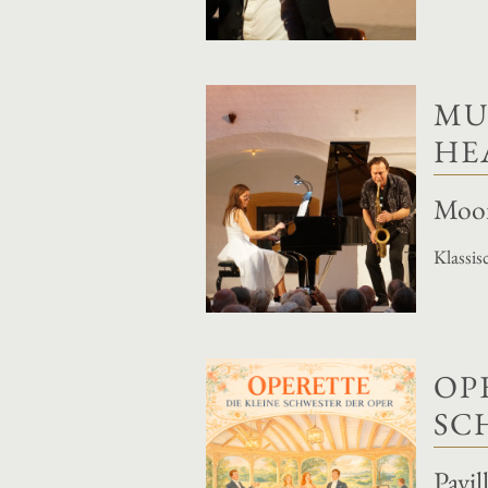
MU
HE
Moon
Klassis
OP
SC
Pavi