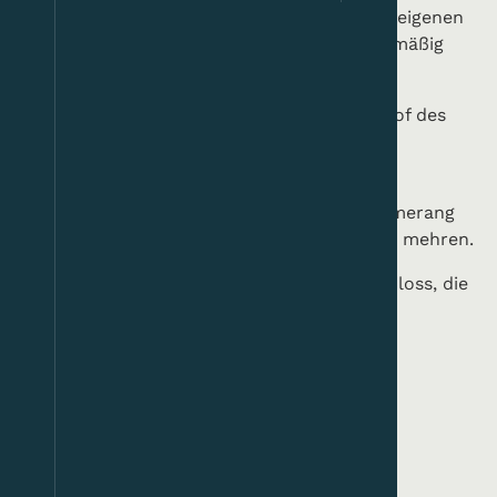
- erteilt Bau- und Renovierungsaufträge im eigenen
Namen, überwacht sie und informiert regelmäßig
über Baufortschritte.
- bietet für die Sommerkonzerte im Innenhof des
Schlosses allen Mitgliedern bevorzugte und
ermäßigte Eintrittkarten an.
- die kulturelle Bedeutung des Schlosses Amerang
durch kulturelle Förderungsmaßnahmen zu mehren.
- sucht Spender und Zuschüsse für das Schloss, die
Schlosskapalle und die Schlossanlage.
Werden Sie Mitglied!