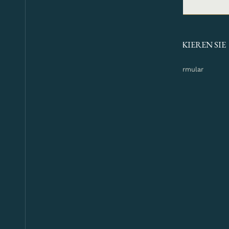
SOCIAL MEDIA
NEWSLETTER
KONTAKIEREN SIE
UNS
Instagram
Kontaktformular
Schloss Amerang
Facebook
Schloss Amerang
Youtube
PRE Gestüt Youtube
PRE Gestüt
Facebook
ANMELDEN
RECHTLICHES
Impressum
Datenschutz
Unsere AGB
Datenschutzeinstellungen